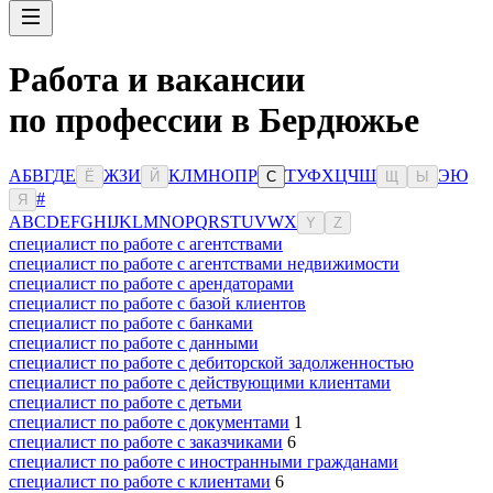
Работа и вакансии
по профессии в Бердюжье
А
Б
В
Г
Д
Е
Ж
З
И
К
Л
М
Н
О
П
Р
Т
У
Ф
Х
Ц
Ч
Ш
Э
Ю
Ё
Й
С
Щ
Ы
#
Я
A
B
C
D
E
F
G
H
I
J
K
L
M
N
O
P
Q
R
S
T
U
V
W
X
Y
Z
специалист по работе с агентствами
специалист по работе с агентствами недвижимости
специалист по работе с арендаторами
специалист по работе с базой клиентов
специалист по работе с банками
специалист по работе с данными
специалист по работе с дебиторской задолженностью
специалист по работе с действующими клиентами
специалист по работе с детьми
специалист по работе с документами
1
специалист по работе с заказчиками
6
специалист по работе с иностранными гражданами
специалист по работе с клиентами
6