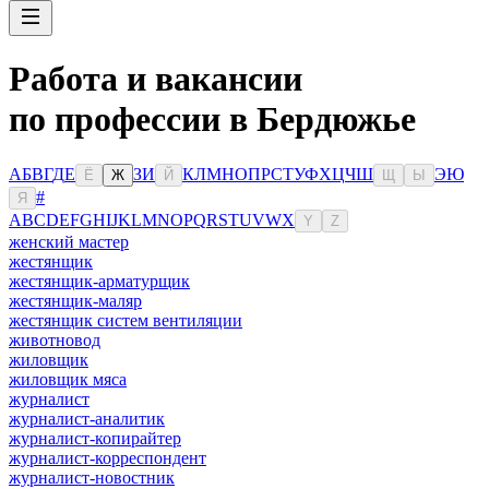
Работа и вакансии
по профессии в Бердюжье
А
Б
В
Г
Д
Е
З
И
К
Л
М
Н
О
П
Р
С
Т
У
Ф
Х
Ц
Ч
Ш
Э
Ю
Ё
Ж
Й
Щ
Ы
#
Я
A
B
C
D
E
F
G
H
I
J
K
L
M
N
O
P
Q
R
S
T
U
V
W
X
Y
Z
женский мастер
жестянщик
жестянщик-арматурщик
жестянщик-маляр
жестянщик систем вентиляции
животновод
жиловщик
жиловщик мяса
журналист
журналист-аналитик
журналист-копирайтер
журналист-корреспондент
журналист-новостник