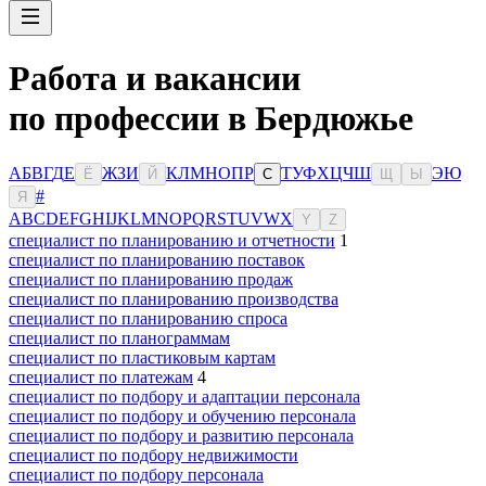
Работа и вакансии
по профессии в Бердюжье
А
Б
В
Г
Д
Е
Ж
З
И
К
Л
М
Н
О
П
Р
Т
У
Ф
Х
Ц
Ч
Ш
Э
Ю
Ё
Й
С
Щ
Ы
#
Я
A
B
C
D
E
F
G
H
I
J
K
L
M
N
O
P
Q
R
S
T
U
V
W
X
Y
Z
специалист по планированию и отчетности
1
специалист по планированию поставок
специалист по планированию продаж
специалист по планированию производства
специалист по планированию спроса
специалист по планограммам
специалист по пластиковым картам
специалист по платежам
4
специалист по подбору и адаптации персонала
специалист по подбору и обучению персонала
специалист по подбору и развитию персонала
специалист по подбору недвижимости
специалист по подбору персонала