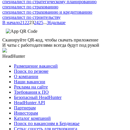
специалист по стратегическому планированию
специалист по страхованию
специалист по страхованию и кредитованию
специалист по строительству
В начало
21
22
23
24
25
...
36
дальше
Сканируйте QR-код, чтобы скачать приложение
И чаты с работодателями всегда будут под рукой
HeadHunter
Размещение вакансий
Поиск по резюме
О компании
Наши вакансии
Реклама на сайте
Требования к ПО
Безопасный HeadHunter
HeadHunter API
Партнерам
Инвесторам
Каталог компаний
Поиск по вакансиям в Бердюжье
Сетка: соцсеть для нетворкинга