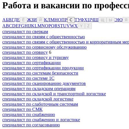
Работа и вакансии по профес
А
Б
В
Г
Д
Е
Ж
З
И
К
Л
М
Н
О
П
Р
Т
У
Ф
Х
Ц
Ч
Ш
Э
Ю
Ё
Й
С
Щ
Ы
Я
A
B
C
D
E
F
G
H
I
J
K
L
M
N
O
P
Q
R
S
T
U
V
W
X
Y
Z
специалист по сверкам
специалист по связям с общественностью
специалист по связям с общественностью и корпоративным ме
специалист по сервисному обслуживанию
специалист по сервису
6
специалист по сервису и туризму
специалист по сертификации
специалист по сертификации продукции
специалист по системам безопасности
специалист по системе 1С
специалист по сканированию документов
специалист по складским операциям
специалист по складской и транспортной логистике
специалист по складской логистике
специалист по слаботочным системам
специалист по СМК
специалист по снабжению
специалист по снабжению и логистике
специалист по согласованию