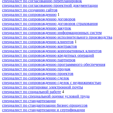
специалист по согласованию перепланировок
специалист по согласованию проектной документации
специалист по созданию сайтов
специалист по сопровождению
1
специалист по сопровождению договоров
специалист по сопровождению договоров страхования
специалист по сопровождению закупок
специалист по сопровождению информационных систем
специалист по сопровождению исполнительного производства
специалист по сопровождению клиентов
1
специалист по сопровождению контрактов
специалист по сопровождению корпоративных клиентов
специалист по сопровождению кредитных операций
специалист по сопровождению партнеров
специалист по сопровождению программного обеспечения
специалист по сопровождению продаж
специалист по сопровождению проектов
специалист по сопровождению сделок
специалист по сопровождению сделок с недвижимостью
специалист по сортировке электронной почты
специалист по социальной работе
4
специалист по специальной оценке условий труда
специалист по стандартизации
специалист по стандартизации бизнес-процессов
специалист по стандартизации и сертификации