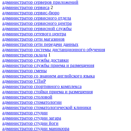
администратор серверов приложений
администратор сервиса
2
администратор сервис-бюро
администратор сервисного отдела
администратор сервисного центра
администратор сервисной службы
администратор сетевого центра
администратор сети магазинов
администратор сети передачи данных
администратор системы дистанционного обучения
администратор склада
1
администратор службы доставки
администратор службы приема и размещения
администратор смены
администратор со знанием английского языка
администратор СПиР
администратор спортивного комплекса
администратор стойки приема и размещения
администратор столовой
администратор стоматологии
администратор стоматологической клиники
администратор студии
администратор студии загара
администратор студии йоги
администратор студии маникюра