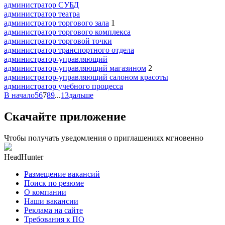
администратор СУБД
администратор театра
администратор торгового зала
1
администратор торгового комплекса
администратор торговой точки
администратор транспортного отдела
администратор-управляющий
администратор-управляющий магазином
2
администратор-управляющий салоном красоты
администратор учебного процесса
В начало
5
6
7
8
9
...
13
дальше
Скачайте приложение
Чтобы получать уведомления о приглашениях мгновенно
HeadHunter
Размещение вакансий
Поиск по резюме
О компании
Наши вакансии
Реклама на сайте
Требования к ПО