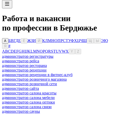
Работа и вакансии
по профессии в Бердюжье
Б
В
Г
Д
Е
Ж
З
И
К
Л
М
Н
О
П
Р
С
Т
У
Ф
Х
Ц
Ч
Ш
Э
Ю
А
Ё
Й
Щ
Ы
#
Я
A
B
C
D
E
F
G
H
I
J
K
L
M
N
O
P
Q
R
S
T
U
V
W
X
Y
Z
администратор регистратуры
администратор рейса
администратор ресторана
администратор рецепции
администратор рецепции в фитнес-клуб
администратор розничного магазина
администратор розничной сети
администратор сайта
администратор салона красоты
администратор салона мебели
администратор салона оптики
администратор салона связи
администратор сауны