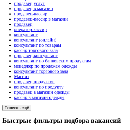
продавец услуг
продавец в магазин
продавец-кассир
продавец-кассир в магазин
продавец
оператор-кассир
консультант
консультант (онлайн)
консультант по товарам
кассир торгового зала
продавец-консультант
консультант по банковским продуктам
менеджер по продажам одежды
консультант торгового зала
Магнит
продавец продуктов
консультант по продукту
продавец в магазин одежды
кассир в магазин одежды
Показать ещё
Быстрые фильтры подбора вакансий