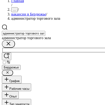
Главная
/
/
...
вакансии в Бердюжье
/
администратор торгового зала
администратор торгового зала
Бердюжье
График
Рабочие часы
Опыт
Тип занятости