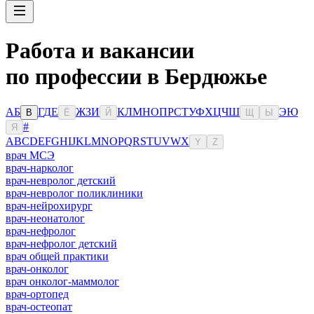
Работа и вакансии
по профессии в Бердюжье
А
Б
Г
Д
Е
Ж
З
И
К
Л
М
Н
О
П
Р
С
Т
У
Ф
Х
Ц
Ч
Ш
Э
Ю
В
Ё
Й
Щ
Ы
#
Я
A
B
C
D
E
F
G
H
I
J
K
L
M
N
O
P
Q
R
S
T
U
V
W
X
Y
Z
врач МСЭ
врач-нарколог
врач-невролог детский
врач-невролог поликлиники
врач-нейрохирург
врач-неонатолог
врач-нефролог
врач-нефролог детский
врач общей практики
врач-онколог
врач онколог-маммолог
врач-ортопед
врач-остеопат