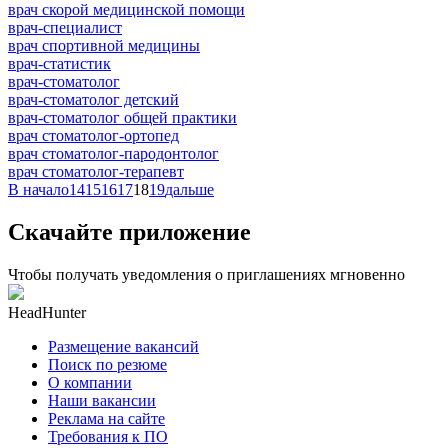
врач скорой медицинской помощи
врач-специалист
врач спортивной медицины
врач-статистик
врач-стоматолог
врач-стоматолог детский
врач-стоматолог общей практики
врач стоматолог-ортопед
врач стоматолог-пародонтолог
врач стоматолог-терапевт
В начало
14
15
16
17
18
19
дальше
Скачайте приложение
Чтобы получать уведомления о приглашениях мгновенно
HeadHunter
Размещение вакансий
Поиск по резюме
О компании
Наши вакансии
Реклама на сайте
Требования к ПО