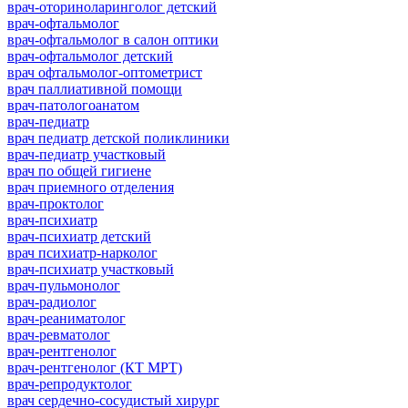
врач-оториноларинголог детский
врач-офтальмолог
врач-офтальмолог в салон оптики
врач-офтальмолог детский
врач офтальмолог-оптометрист
врач паллиативной помощи
врач-патологоанатом
врач-педиатр
врач педиатр детской поликлиники
врач-педиатр участковый
врач по общей гигиене
врач приемного отделения
врач-проктолог
врач-психиатр
врач-психиатр детский
врач психиатр-нарколог
врач-психиатр участковый
врач-пульмонолог
врач-радиолог
врач-реаниматолог
врач-ревматолог
врач-рентгенолог
врач-рентгенолог (КТ МРТ)
врач-репродуктолог
врач сердечно-сосудистый хирург