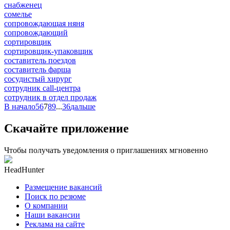
снабженец
сомелье
сопровождающая няня
сопровождающий
сортировщик
сортировщик-упаковщик
составитель поездов
составитель фарша
сосудистый хирург
сотрудник call-центра
сотрудник в отдел продаж
В начало
5
6
7
8
9
...
36
дальше
Скачайте приложение
Чтобы получать уведомления о приглашениях мгновенно
HeadHunter
Размещение вакансий
Поиск по резюме
О компании
Наши вакансии
Реклама на сайте