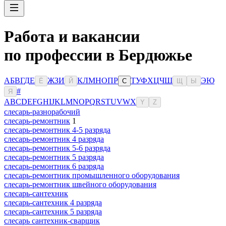
Работа и вакансии
по профессии в Бердюжье
А
Б
В
Г
Д
Е
Ж
З
И
К
Л
М
Н
О
П
Р
Т
У
Ф
Х
Ц
Ч
Ш
Э
Ю
Ё
Й
С
Щ
Ы
#
Я
A
B
C
D
E
F
G
H
I
J
K
L
M
N
O
P
Q
R
S
T
U
V
W
X
Y
Z
слесарь-разнорабочий
слесарь-ремонтник
1
слесарь-ремонтник 4-5 разряда
слесарь-ремонтник 4 разряда
слесарь-ремонтник 5-6 разряда
слесарь-ремонтник 5 разряда
слесарь-ремонтник 6 разряда
слесарь-ремонтник промышленного оборудования
слесарь-ремонтник швейного оборудования
слесарь-сантехник
слесарь-сантехник 4 разряда
слесарь-сантехник 5 разряда
слесарь сантехник-сварщик