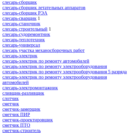
слесарь-сборщик
слесарь-сборщик летательных аппаратов
слесарь-сборщик РЭА
слесарь-сварщик
1
слесарь-станочник
слесарь строительный
1
слесарь-судоремонтник
слесарь-теплотехник
слесарь-универсал
слесарь участка механосборочных работ
слесарь-электрик
слесарь-электрик по ремонту автомобилей
слесарь-электрик по ремонту электрооборудования
слесарь-электрик по ремонту электрооборудования 5 разряда
слесарь-электрик по ремонту электрооборудования
автомобилей
слесарь-электромонтажник
сливщик-разливщик
слотчик
сметчик
сметчик-замерщик
сметчик ПИР
сметчик-проектировщик
сметчик ПТО
сметчик-строитель