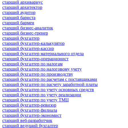
старший архивариус
старший архитектор
старший аудитор
старший бариста
старший бармен
старший бизнес-аналитик
старший бизнес-тренер
старший бухгалтер
старший бухгалтер-калькулятор
старший бухгалтер-кассир
старший бухгалтер материального отдела
старший бухгалтер-операционист
старший бухгалтер по налогам
старший бухгалтер по налоговому учету
старший бухгалтер по производству
старший бухгалтер по расчетам с поставщиками
старший бухгалтер по расчету заработной платы
старший бухгалтер по учету основных средств
старший бухгалтер по учету реализации
старший бухгалтер по учету ТМЦ
старший бухгалтер-ревизор
старший бухгалтер филиала
старший бухгалтер-экономист
старший веб-разработчик
старший ведущий бухгалтер