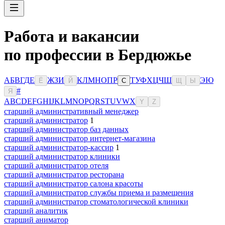
Работа и вакансии
по профессии в Бердюжье
А
Б
В
Г
Д
Е
Ж
З
И
К
Л
М
Н
О
П
Р
Т
У
Ф
Х
Ц
Ч
Ш
Э
Ю
Ё
Й
С
Щ
Ы
#
Я
A
B
C
D
E
F
G
H
I
J
K
L
M
N
O
P
Q
R
S
T
U
V
W
X
Y
Z
старший административный менеджер
старший администратор
1
старший администратор баз данных
старший администратор интернет-магазина
старший администратор-кассир
1
старший администратор клиники
старший администратор отеля
старший администратор ресторана
старший администратор салона красоты
старший администратор службы приема и размещения
старший администратор стоматологической клиники
старший аналитик
старший аниматор