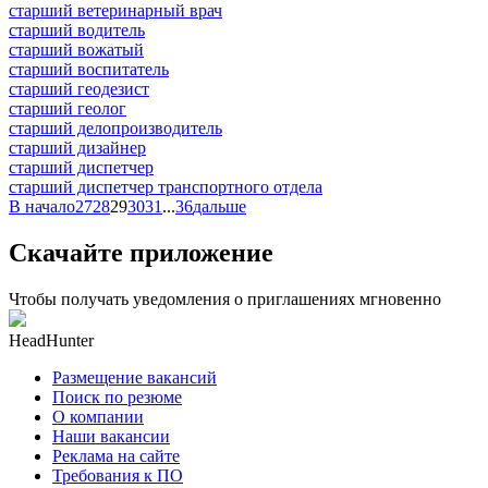
старший ветеринарный врач
старший водитель
старший вожатый
старший воспитатель
старший геодезист
старший геолог
старший делопроизводитель
старший дизайнер
старший диспетчер
старший диспетчер транспортного отдела
В начало
27
28
29
30
31
...
36
дальше
Скачайте приложение
Чтобы получать уведомления о приглашениях мгновенно
HeadHunter
Размещение вакансий
Поиск по резюме
О компании
Наши вакансии
Реклама на сайте
Требования к ПО