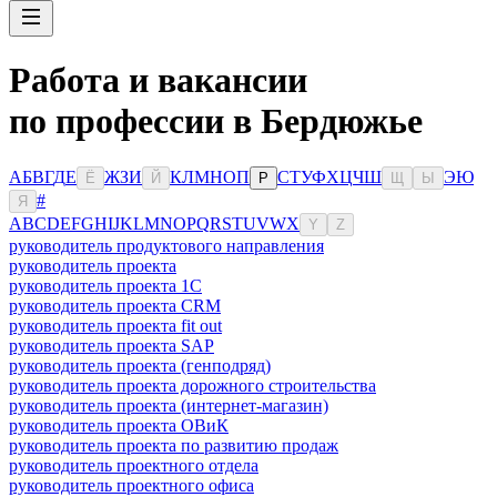
Работа и вакансии
по профессии в Бердюжье
А
Б
В
Г
Д
Е
Ж
З
И
К
Л
М
Н
О
П
С
Т
У
Ф
Х
Ц
Ч
Ш
Э
Ю
Ё
Й
Р
Щ
Ы
#
Я
A
B
C
D
E
F
G
H
I
J
K
L
M
N
O
P
Q
R
S
T
U
V
W
X
Y
Z
руководитель продуктового направления
руководитель проекта
руководитель проекта 1C
руководитель проекта CRM
руководитель проекта fit out
руководитель проекта SAP
руководитель проекта (генподряд)
руководитель проекта дорожного строительства
руководитель проекта (интернет-магазин)
руководитель проекта ОВиК
руководитель проекта по развитию продаж
руководитель проектного отдела
руководитель проектного офиса