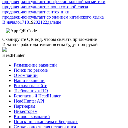
продавец-консультант профессиональной косметики
продавец-консультант салона сотовой связи
продавец-консультант сантехники
продавец-консультант со знанием китайского языка
В начало
17
18
19
20
21
22
дальше
Сканируйте QR-код, чтобы скачать приложение
И чаты с работодателями всегда будут под рукой
HeadHunter
Размещение вакансий
Поиск по резюме
О компании
Наши вакансии
Реклама на сайте
Требования к ПО
Безопасный HeadHunter
HeadHunter API
Партнерам
Инвесторам
Каталог компаний
Поиск по вакансиям в Бердюжье
Сетка: соцсеть для нетворкинга