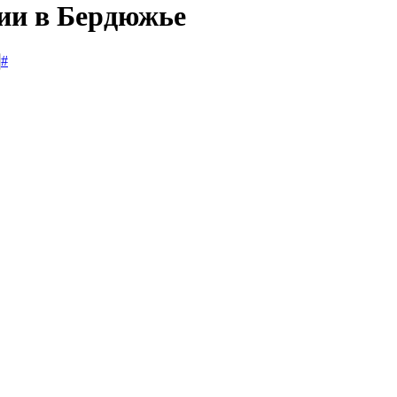
сии в Бердюжье
#