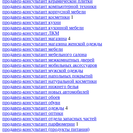
продавец-консультант керамической плитки
продавец-консультант компьютерной техники
продавец-консультант корпусной мебели
продавец-консультант косметики
1
продавец-консультант кухни
продавец-консультант кухонной мебели
продавец-консультант ЛКМ
продавец-консультант магазина
4
продавец-консультант магазина женской одежды
продавец-консультант мебели
продавец-консультант мебельного салона
продавец-консультант межкомнатных дверей
продавец-консультант мобильных аксессуаров
продавец-консультант мужской одежды
продавец-консультант напольных покрытий
продавец-консультант натуральной косметики
продавец-консультант нижнего белья
продавец-консультант новых автомобилей
продавец-консультант обоев
продавец-консультант обуви
продавец-консультант одежды
4
продавец-консультант оптики
продавец-консультант отдела запасных частей
продавец-консультант парфюмерии
1
продавец-консультант (продукты питания)