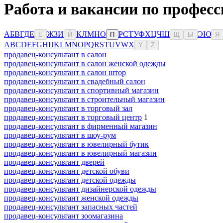
Работа и вакансии по профес
А
Б
В
Г
Д
Е
Ж
З
И
К
Л
М
Н
О
Р
С
Т
У
Ф
Х
Ц
Ч
Ш
Э
Ю
Ё
Й
П
Щ
Ы
Я
A
B
C
D
E
F
G
H
I
J
K
L
M
N
O
P
Q
R
S
T
U
V
W
X
Y
Z
продавец-консультант в салон
продавец-консультант в салон женской одежды
продавец-консультант в салон штор
продавец-консультант в свадебный салон
продавец-консультант в спортивный магазин
продавец-консультант в строительный магазин
продавец-консультант в торговый зал
продавец-консультант в торговый центр
1
продавец-консультант в фирменный магазин
продавец-консультант в шоу-рум
продавец-консультант в ювелирный бутик
продавец-консультант в ювелирный магазин
продавец-консультант дверей
продавец-консультант детской обуви
продавец-консультант детской одежды
продавец-консультант дизайнерской одежды
продавец-консультант женской одежды
продавец-консультант запасных частей
продавец-консультант зоомагазина