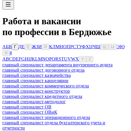
Работа и вакансии
по профессии в Бердюжье
А
Б
В
Д
Е
Ж
З
И
К
Л
М
Н
О
П
Р
С
Т
У
Ф
Х
Ц
Ч
Ш
Э
Ю
Г
Ё
Й
Щ
Ы
#
Я
A
B
C
D
E
F
G
H
I
J
K
L
M
N
O
P
Q
R
S
T
U
V
W
X
Y
Z
главный специалист департамента внутреннего аудита
главный специалист договорного отдела
главный специалист казначейства
главный специалист канцелярии
главный специалист коммерческого отдела
главный специалист-конструктор
главный специалист кредитного отдела
главный специалист-методолог
главный специалист ОВ
главный специалист ОВиК
главный специалист операционного отдела
главный специалист отдела бухгалтерского учета и
отчетности