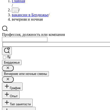
Главная
/
/
...
вакансии в Бердюжье
/
вечерняя и ночная
Профессия, должность или компания
Бердюжье
Вечерние или ночные смены
График
Опыт
Тип занятости