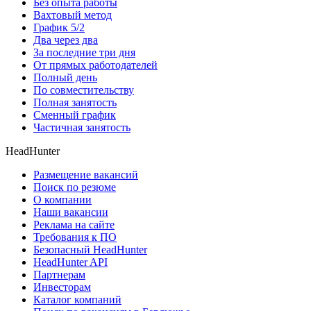
Без опыта работы
Вахтовый метод
График 5/2
Два через два
За последние три дня
От прямых работодателей
Полный день
По совместительству
Полная занятость
Сменный график
Частичная занятость
HeadHunter
Размещение вакансий
Поиск по резюме
О компании
Наши вакансии
Реклама на сайте
Требования к ПО
Безопасный HeadHunter
HeadHunter API
Партнерам
Инвесторам
Каталог компаний