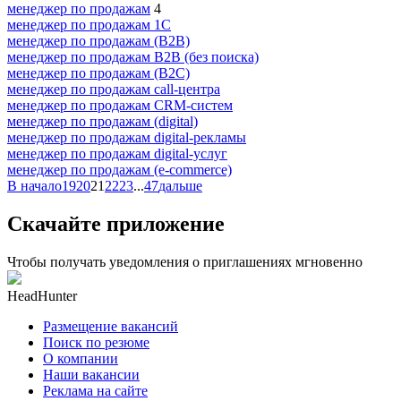
менеджер по продажам
4
менеджер по продажам 1С
менеджер по продажам (B2B)
менеджер по продажам B2B (без поиска)
менеджер по продажам (B2C)
менеджер по продажам call-центра
менеджер по продажам CRM-систем
менеджер по продажам (digital)
менеджер по продажам digital-рекламы
менеджер по продажам digital-услуг
менеджер по продажам (e-commerce)
В начало
19
20
21
22
23
...
47
дальше
Скачайте приложение
Чтобы получать уведомления о приглашениях мгновенно
HeadHunter
Размещение вакансий
Поиск по резюме
О компании
Наши вакансии
Реклама на сайте