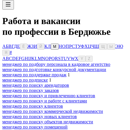
Работа и вакансии
по профессии в Бердюжье
А
Б
В
Г
Д
Е
Ж
З
И
К
Л
Н
О
П
Р
С
Т
У
Ф
Х
Ц
Ч
Ш
Э
Ю
Ё
Й
М
Щ
Ы
#
Я
A
B
C
D
E
F
G
H
I
J
K
L
M
N
O
P
Q
R
S
T
U
V
W
X
Y
Z
менеджер по подбору персонала в кадровое агентство
менеджер по подготовке конкурсной документации
менеджер по поддержке продаж
1
менеджер по подписке
1
менеджер по поиску арендаторов
менеджер по поиску заказов
менеджер по поиску и привлечению клиентов
менеджер по поиску и работе с клиентами
менеджер по поиску клиентов
менеджер по поиску коммерческой недвижимости
менеджер по поиску новых клиентов
менеджер по поиску объектов недвижимости
менеджер по поиску помещений