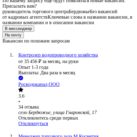
По вашему запросу ещё будут появляться новые вакансии.
Присылать вам?
руководитель торгового центра
Бердюжье
Без вакансий
от кадровых агентств
Ключевые слова в названии вакансии, в
названии компании и в описании вакансии
В мессенджер
На почту
Вакансии по похожим запросам
Контролер водопроводного хозяйства
от
35 456
₽
за месяц,
на руки
Опыт 1-3 года
Выплаты: Два раза в месяц
Росводоканал,ООО
3.6
•
34
отзыва
село Бердюжье, улица Гнаровской, 17
Откликнитесь среди первых
Откликнуться
Менеджер торгового зала М.Косметик