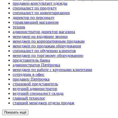
продавец-консультант одежды
специалист по продукту
специалист по инвентаризации
директор по персоналу
управляющий магазином
техник
администратор директор магазина
менеджер на входящие звонки
менеджер по корпоративным продажам
менеджер по продажам оборудования
специалист по обучению клиентов
менеджер по торговому оборудованию
представитель банка
администратор Пятёрочка
менеджер по работе с крупными клиентами
сотрудник в офис
продавец Пятёрочка
страховой представитель
ведущий администратор
ведущий специалист склада
главный технолог
старший менеджер отдела продаж
Показать ещё