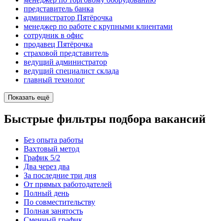
представитель банка
администратор Пятёрочка
менеджер по работе с крупными клиентами
сотрудник в офис
продавец Пятёрочка
страховой представитель
ведущий администратор
ведущий специалист склада
главный технолог
Показать ещё
Быстрые фильтры подбора вакансий
Без опыта работы
Вахтовый метод
График 5/2
Два через два
За последние три дня
От прямых работодателей
Полный день
По совместительству
Полная занятость
Сменный график