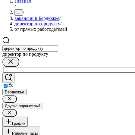
Главная
/
/
...
вакансии в Бердюжье
/
директор по продукту
/
от прямых работодателей
директор по продукту
Бердюжье
Другие параметры
1
График
Рабочие часы