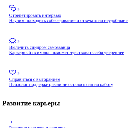
Отрепетировать интервью
Научим проходить собеседование и отвечать на неудобные
Вылечить синдром самозванца
Карьерный психолог поможет чувствовать себя увереннее
Справиться с выгоранием
Психолог поддержит, если не осталось сил на работу
Развитие карьеры
Развитие навыков и карьеры