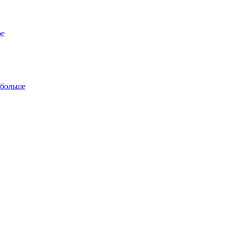
ре
 больше