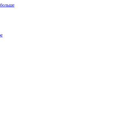
 больше
ре