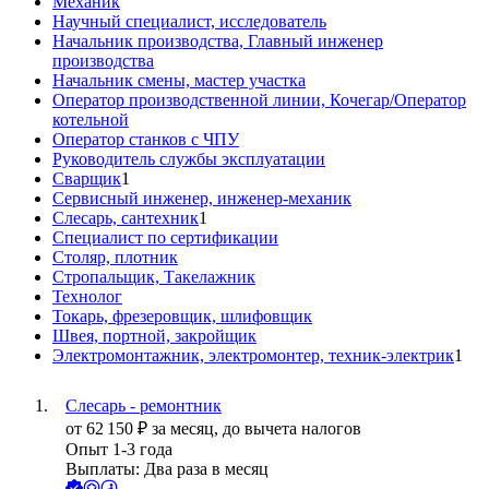
Механик
Научный специалист, исследователь
Начальник производства, Главный инженер
производства
Начальник смены, мастер участка
Оператор производственной линии, Кочегар/Оператор
котельной
Оператор станков с ЧПУ
Руководитель службы эксплуатации
Сварщик
1
Сервисный инженер, инженер-механик
Слесарь, сантехник
1
Специалист по сертификации
Столяр, плотник
Стропальщик, Такелажник
Технолог
Токарь, фрезеровщик, шлифовщик
Швея, портной, закройщик
Электромонтажник, электромонтер, техник-электрик
1
Слесарь - ремонтник
от
62 150
₽
за месяц,
до вычета налогов
Опыт 1-3 года
Выплаты: Два раза в месяц