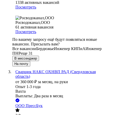
1338
активных вакансий
Посмотреть
Росводоканал,ООО
61
активная вакансия
Посмотреть
По вашему запросу ещё будут появляться новые
вакансии. Присылать вам?
Все вакансии
Бердюжье
Инженер КИПиА
Инженер
ПНР
еще 31
В мессенджер
На почту
Сварщик НАКС ОХНВП РАД (Свердловская
область)
от
360 000
₽
за месяц,
на руки
Опыт 1-3 года
Вахта
Выплаты: Два раза в месяц
ООО
ПрессБук