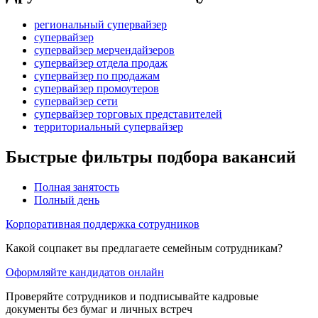
региональный супервайзер
супервайзер
супервайзер мерчендайзеров
супервайзер отдела продаж
супервайзер по продажам
супервайзер промоутеров
супервайзер сети
супервайзер торговых представителей
территориальный супервайзер
Быстрые фильтры подбора вакансий
Полная занятость
Полный день
Корпоративная поддержка сотрудников
Какой соцпакет вы предлагаете семейным сотрудникам?
Оформляйте кандидатов онлайн
Проверяйте сотрудников и подписывайте кадровые
документы без бумаг и личных встреч