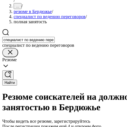
/
/
...
резюме в Бердюжье
/
специалист по ведению переговоров
/
полная занятость
специалист по ведению переговоров
Резюме
Найти
Резюме соискателей на должно
занятостью в Бердюжье
Чтобы видеть все резюме, зарегистрируйтесь
После регистрации покажем ещё 4 и откроем фото