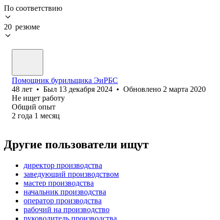
По соответствию
20 резюме
Помощник бурильщика ЭиРБС
48
лет
•
Был
13 декабря 2024
•
Обновлено
2 марта 2020
Не ищет работу
Общий опыт
2
года
1
месяц
Другие пользователи ищут
директор производства
заведующий производством
мастер производства
начальник производства
оператор производства
рабочий на производство
руководитель производства