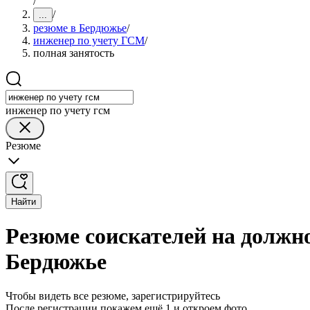
/
/
...
резюме в Бердюжье
/
инженер по учету ГСМ
/
полная занятость
инженер по учету гсм
Резюме
Найти
Резюме соискателей на должн
Бердюжье
Чтобы видеть все резюме, зарегистрируйтесь
После регистрации покажем ещё 1 и откроем фото