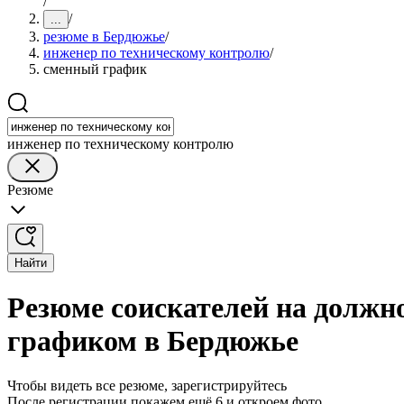
/
/
...
резюме в Бердюжье
/
инженер по техническому контролю
/
сменный график
инженер по техническому контролю
Резюме
Найти
Резюме соискателей на должн
графиком в Бердюжье
Чтобы видеть все резюме, зарегистрируйтесь
После регистрации покажем ещё 6 и откроем фото