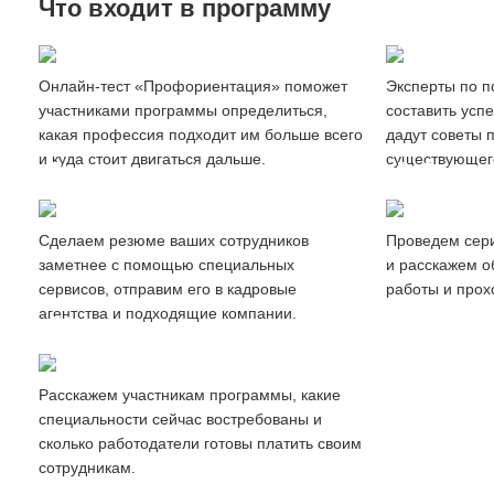
Что входит в программу
Создание
Профориентация сотрудников
резюме
Онлайн-тест «Профориентация» поможет
Эксперты по п
участниками программы определиться,
составить усп
какая профессия подходит им больше всего
дадут советы 
и куда стоит двигаться дальше.
существующег
Продвижение
Вебинары
резюме
и мастер-
Cделаем резюме ваших сотрудников
Проведем сер
заметнее с помощью специальных
и расскажем о
сервисов, отправим его в кадровые
работы и прох
агентства и подходящие компании.
Обзор
рынка труда
Расскажем участникам программы, какие
специальности сейчас востребованы и
сколько работодатели готовы платить своим
сотрудникам.