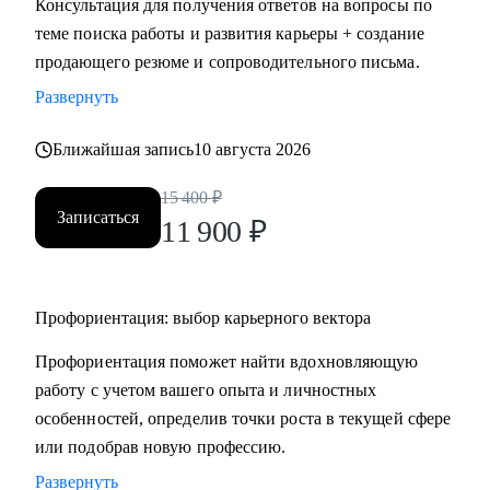
Консультация для получения ответов на вопросы по
HR.
теме поиска работы и развития карьеры + создание
• Провожу профориентацию, чтобы найти работу по
продающего резюме и сопроводительного письма.
любви и она была в кайф и без страданий.
Развернуть
Кому могу помочь:
Ближайшая запись
10 августа 2026
Могу помочь руководителям и специалистам различных
направлений:
15 400
₽
Записаться
• продажи, сопровождение продаж
11 900
₽
• административный персонал
• индустрия красоты, фитнес
• организация мероприятий
Профориентация: выбор карьерного вектора
• туризм, гостеприимство
Профориентация поможет найти вдохновляющую
• закупки, тендеры
работу с учетом вашего опыта и личностных
• логистика, ВЭД
особенностей, определив точки роста в текущей сфере
• маркетинг, PR
или подобрав новую профессию.
• образование
• бухгалтерия
Развернуть