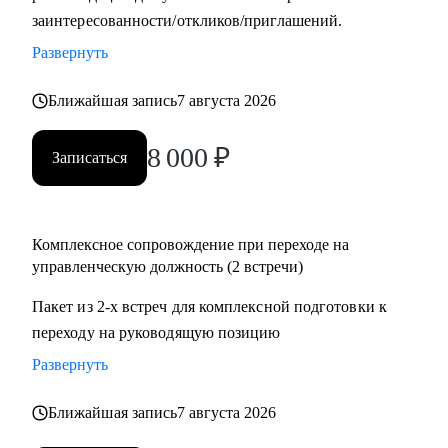
заинтересованности/откликов/приглашений.
системы мотивации и использую методику целеполагания
для достижения бизнес-результатов;
Развернуть
• Откатал мощную технологию общения с клиентами и
построения партнерских отношений;
Ближайшая запись
7 августа 2026
• Сотрудничаю с ВУЗами в разрезе карьерных определений
8 000
₽
студентов;
Записаться
С чем помогу:
• Карьерный рост и построение траектории развития;
Комплексное сопровождение при переходе на
• Аудит резюме для управляющих позиций;
управленческую должность (2 встречи)
• Оценка и усиление управленческих компетенций;
Пакет из 2-х встреч для комплексной подготовки к
• Проработка навыков построения и мотивации команды;
переходу на руководящую позицию
• Стратегическое планирование и целеполагание;
• Определение истинных целей и мотиваций;
Развернуть
• Проработка синдромов самозванца и отличника и др.;
• Определение ограничений и их проработка;
Ближайшая запись
7 августа 2026
• Выход из состояния профессионального выгорания;