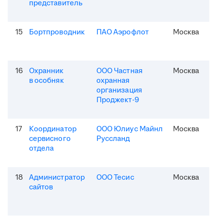
представитель
15
Бортпроводник
ПАО Аэрофлот
Москва
16
Охранник
ООО Частная
Москва
в особняк
охранная
организация
Проджект-9
17
Координатор
ООО Юлиус Майнл
Москва
сервисного
Руссланд
отдела
18
Администратор
ООО Тесис
Москва
сайтов