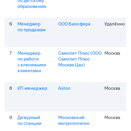
по детскому
образованию
6
Менеджер
ООО Биосфера
Удалённо
по продажам
7
Менеджер
Самолет Плюс (ООО
Москва
по работе
Самолет Плюс
с ключевыми
Москва Цао)
клиентами
8
ИТ-менеджер
Aston
Москва
9
Дежурный
Московский
Москва
по станции
метрополитен