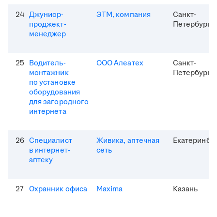
24
Джуниор-
ЭТМ, компания
Санкт-
проджект-
Петербург
менеджер
25
Водитель-
ООО Алеатех
Санкт-
монтажник
Петербург
по установке
оборудования
для загородного
интернета
26
Специалист
Живика, аптечная
Екатеринбу
в интернет-
сеть
аптеку
27
Охранник офиса
Maxima
Казань