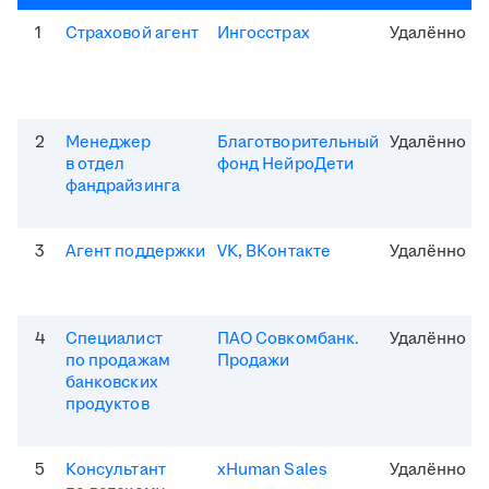
1
Страховой агент
Ингосстрах
Удалённо
2
Менеджер
Благотворительный
Удалённо
в отдел
фонд НейроДети
фандрайзинга
3
Агент поддержки
VK, ВКонтакте
Удалённо
4
Специалист
ПАО Совкомбанк.
Удалённо
по продажам
Продажи
банковских
продуктов
5
Консультант
xHuman Sales
Удалённо