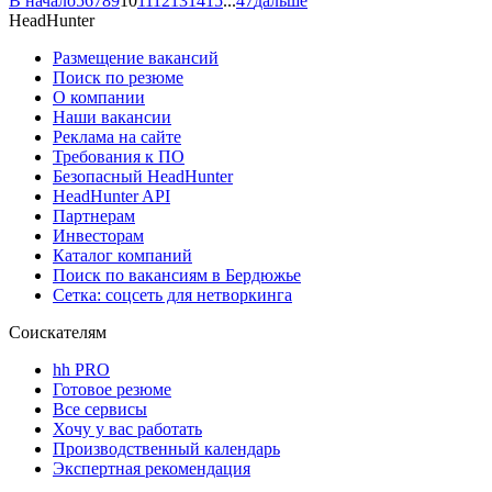
В начало
5
6
7
8
9
10
11
12
13
14
15
...
47
дальше
HeadHunter
Размещение вакансий
Поиск по резюме
О компании
Наши вакансии
Реклама на сайте
Требования к ПО
Безопасный HeadHunter
HeadHunter API
Партнерам
Инвесторам
Каталог компаний
Поиск по вакансиям в Бердюжье
Сетка: соцсеть для нетворкинга
Соискателям
hh PRO
Готовое резюме
Все сервисы
Хочу у вас работать
Производственный календарь
Экспертная рекомендация