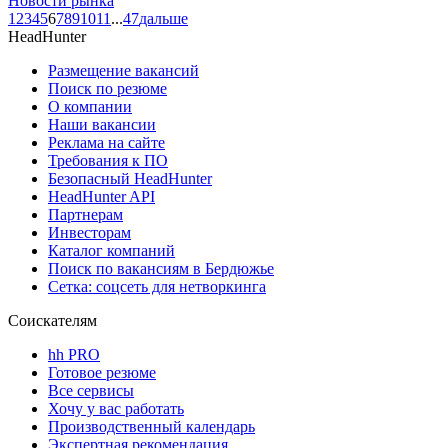
Новости рынка
1
2
3
4
5
6
7
8
9
10
11
...
47
дальше
HeadHunter
Размещение вакансий
Поиск по резюме
О компании
Наши вакансии
Реклама на сайте
Требования к ПО
Безопасный HeadHunter
HeadHunter API
Партнерам
Инвесторам
Каталог компаний
Поиск по вакансиям в Бердюжье
Сетка: соцсеть для нетворкинга
Соискателям
hh PRO
Готовое резюме
Все сервисы
Хочу у вас работать
Производственный календарь
Экспертная рекомендация