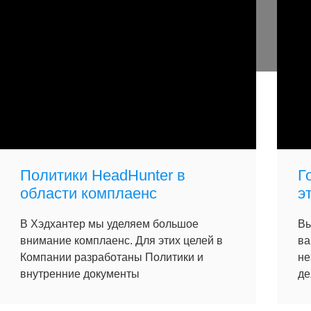
Политики HeadHunter в
Г
области комплаенс
э
В Хэдхантер мы уделяем большое
Вы
внимание комплаенс. Для этих целей в
ва
Компании разработаны Политики и
не
внутренние документы
де