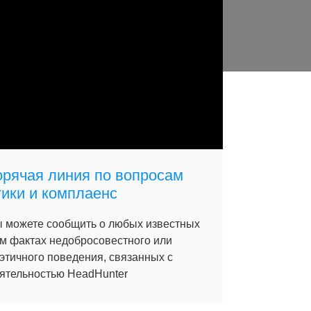
орячая линия по вопросам
тики и комплаенс
 можете сообщить о любых известных
м фактах недобросовестного или
этичного поведения, связанных с
ятельностью HeadHunter