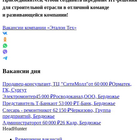
для строительной отрасли в отличной команде
и развивающейся компании!
Вакансии компании «Эталон Тех»
Вакансии дня
Продавец-консультант, ТЦ "СитиМолл"
от
60 000
₽
Орматек,
ГК, Сургут
Электромонтер
45 000
₽
Росводоканал,ООО, Бердюжье
Представитель Т-Банка
от
53 000
₽
Т-Банк, Бердюжье
Слесарь - ремонтник
от
62 150
₽
Черкизово, Группа
предприятий, Бердюжье
Администратор
от
60 000
₽
26 Кадр, Бердюжье
HeadHunter
Размещение вакансий