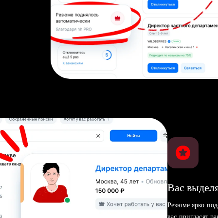
Вас выделя
Резюме ярко под
вас пригласят р