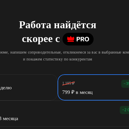
Работа найдётся
скорее
c
юме, напишем сопроводительные, откликнемся за вас в выбранные ко
и покажем статистику по конкурентам
1 195
₽
−3
еделю
799
₽
в месяц
−2 
3 месяца