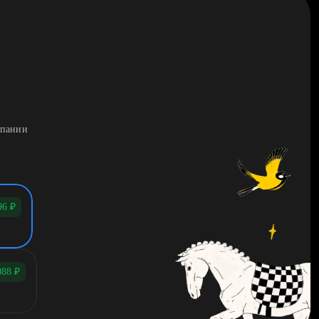
мпании
96
₽
088
₽