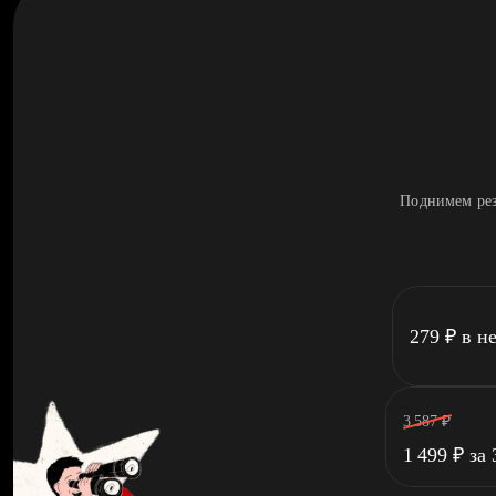
Поднимем рез
279
₽
в н
3 587
₽
1 499
₽
за 