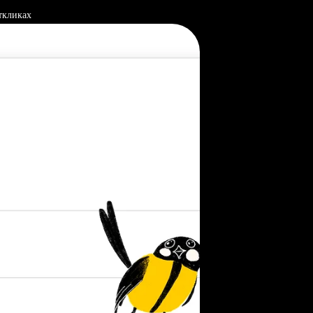
ткликах