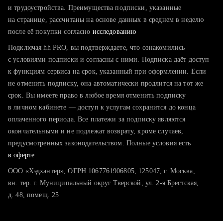
тратите много времени на поиск и вручную поднимаете
и трудоустройства. Преимущества подписки, указанные
резюме
на странице, рассчитаны на основе данных в среднем в неделю
после её покупки согласно
хотите сравнить себя с конкурентами и оценить шансы
исследованию
Подключая hh PRO, вы подтверждаете, что ознакомились
с условиями подписки и согласны с ними. Подписка даёт доступ
к функциям сервиса на срок, указанный при оформлении. Если
не отменить подписку, она автоматически продлится на тот же
срок. Вы имеете право в любое время отменить подписку
в личном кабинете — доступ к услугам сохранится до конца
оплаченного периода. Все платежи за подписку являются
окончательными и не подлежат возврату, кроме случаев,
предусмотренных законодательством. Полные условия есть
в оферте
ООО «Хэдхантер», ОГРН 1067761906805, 125047, г. Москва,
вн. тер. г. Муниципальный округ Тверской, ул. 2-я Брестская,
д. 48, помещ. 25